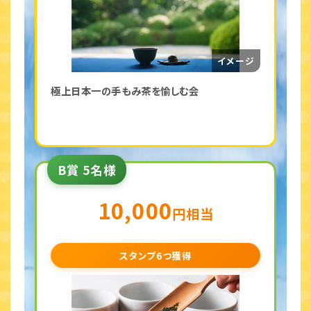
極上日本一の手もみ茶を愉しむ会
B賞 5名様
10,000
円相当
スタンプ6つ獲得