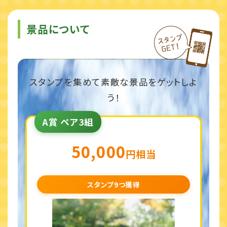
景品について
スタンプを集めて素敵な景品をゲットしよ
う！
A賞 ペア3組
50,000
円相当
スタンプ9つ獲得